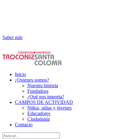
¡Atención! Este sitio usa cookies y
tecnologías similares.
Si no cambia la configuración de su navegador, usted acepta su uso.
Saber más
Acepto
Inicio
¿Quienes somos?
Nuestra historia
Fundadora
¿Qué nos importa?
CAMPOS DE ACTIVIDAD
Niños, niñas y jóvenes
Educadores
Ciudadanía
Contacto